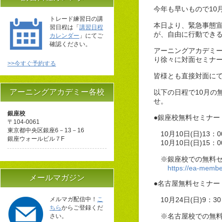
今年も早いもので10
トレード練習日の講
本日より、緊急事態
習日程は「
講習日程
が、自由に行動でき
カレンダー
」にてご
確認ください。
アーニングアカデミー
り徐々に対面セミナ
>>今すぐ予約する
皆様とも直接対面に
アーニングアカデミー各校
以下の日程で10月の
せ。
銀座校
●銀座校無料セミナー 
〒104-0061
東京都中央区銀座6－13－16
10月10日(日)13：
銀座ウォールビル７F
10月10日(日)15：
※銀座校での無料セ
https://ea-memb
メールマガジン
●名古屋無料セミナー
メルマガ配信中！
こ
10月24日(日)9：
ちら
からご登録くだ
※名古屋校での無料
さい。