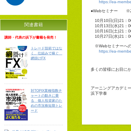
https://ea-memb
●Webセミナー ※
10月10日(日)21：
関連書籍
10月13日(水)21：
10月16日(土)21：
10月27日(水)21：
講師・代表の浜下が書籍を発売！
※Webセミナーへ
トレード技術ではな
https://ea-memb
く、仕組みで稼ぐ
網掛けFX
多くの皆様にお目に
アーニングアカデミ
対TOPIX業種指数チ
浜下学泰
ャートの動きに乗
る 個人投資家のた
めの市況株短期トレ
ード