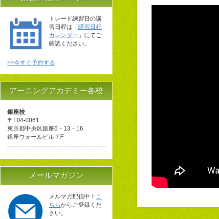
トレード練習日の講
習日程は「
講習日程
カレンダー
」にてご
確認ください。
>>今すぐ予約する
アーニングアカデミー各校
銀座校
〒104-0061
東京都中央区銀座6－13－16
銀座ウォールビル７F
メールマガジン
メルマガ配信中！
こ
ちら
からご登録くだ
さい。