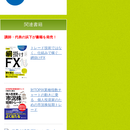
関連書籍
講師・代表の浜下が書籍を発売！
トレード技術ではな
く、仕組みで稼ぐ
網掛けFX
対TOPIX業種指数チ
ャートの動きに乗
る 個人投資家のた
めの市況株短期トレ
ード