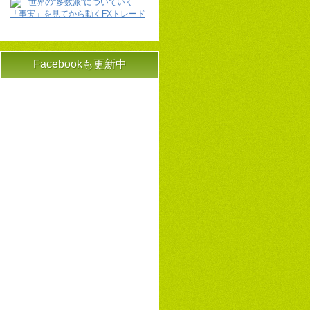
世界の“多数派"についていく
「事実」を見てから動くFXトレード
Facebookも更新中