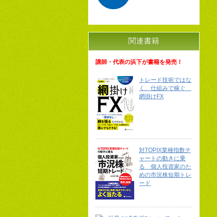
関連書籍
講師・代表の浜下が書籍を発売！
トレード技術ではな
く、仕組みで稼ぐ
網掛けFX
対TOPIX業種指数チ
ャートの動きに乗
る 個人投資家のた
めの市況株短期トレ
ード