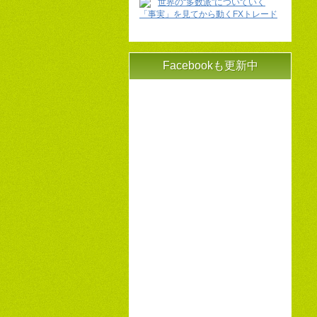
世界の“多数派"についていく
「事実」を見てから動くFXトレード
Facebookも更新中