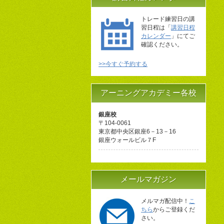
トレード練習日の講
習日程は「
講習日程
カレンダー
」にてご
確認ください。
>>今すぐ予約する
アーニングアカデミー各校
銀座校
〒104-0061
東京都中央区銀座6－13－16
銀座ウォールビル７F
メールマガジン
メルマガ配信中！
こ
ちら
からご登録くだ
さい。