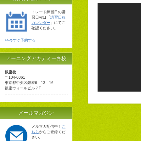
トレード練習日の講
習日程は「
講習日程
カレンダー
」にてご
確認ください。
>>今すぐ予約する
アーニングアカデミー各校
銀座校
〒104-0061
東京都中央区銀座6－13－16
銀座ウォールビル７F
メールマガジン
メルマガ配信中！
こ
ちら
からご登録くだ
さい。