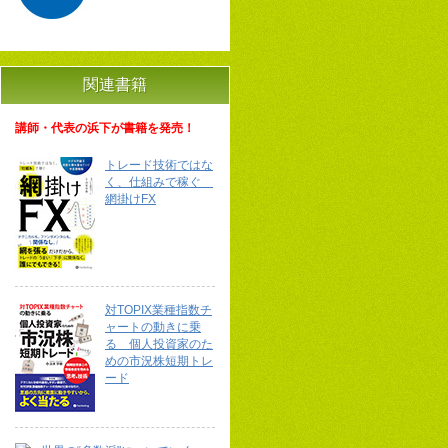
関連書籍
講師・代表の浜下が書籍を発売！
トレード技術ではな
く、仕組みで稼ぐ
網掛けFX
対TOPIX業種指数チ
ャートの動きに乗
る 個人投資家のた
めの市況株短期トレ
ード