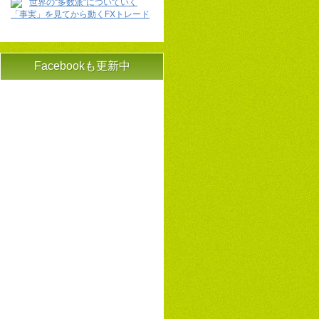
世界の“多数派"についていく
「事実」を見てから動くFXトレード
Facebookも更新中