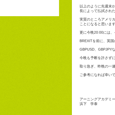
以上のように先週末か
長によって払拭され
実質のところアメリ
ことになると思いま
更に今晩20:00に
BREXITを前に、
GBPUSD、GBP
今晩も予断を許さず
取り急ぎ、昨晩の一
ご参考になれば幸い
アーニングアカデミ
浜下 学泰