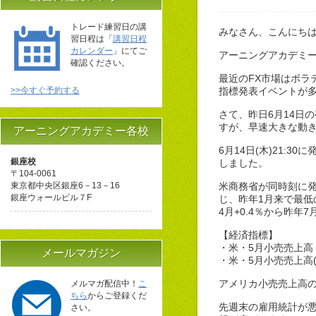
トレード練習日の講
みなさん、こんにち
習日程は「
講習日程
カレンダー
」にてご
アーニングアカデミ
確認ください。
最近のFX市場はボラ
>>今すぐ予約する
指標発表イベントが
さて、昨日6月14日
すが、早速大きな動
アーニングアカデミー各校
6月14日(木)21
銀座校
しました。
〒104-0061
東京都中央区銀座6－13－16
米商務省が同時刻に発
銀座ウォールビル７F
じ、昨年1月来で最低
4月+0.4％から昨年
【経済指標】
・米・5月小売売上高：前
メールマガジン
・米・5月小売売上高(自
アメリカ小売売上高
メルマガ配信中！
こ
ちら
からご登録くだ
先週末の雇用統計が悪
さい。