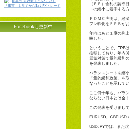
世界の“多数派"についていく
（ＦＦ）金利の誘導
「事実」を見てから動くFXトレード
トの縮小に着手する
ＦＯＭＣ声明は、経
フレ軟化をＦＲＢが
Facebookも更新中
年内はあと１度の利
唆した。
ということで、FRB
推移しており、年内3
景気対策で量的緩和
を発表しました。
バランスシートを縮小
「量的緩和政策」を
なったことを示して
ここ何十年も、バラ
ならない日本とは全
この発表を受けまし
EURUSD、GBP
USDJPYでは、ま