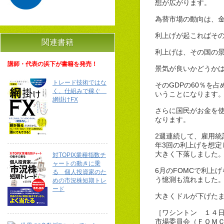
想が広がります。
為替市場の動向は、
利上げが起こればそ
関連書籍
利上げは、その国の
講師・代表の浜下が書籍を発売！
景気が良いかどうかは
トレード技術ではな
そのGDPの60％を
く、仕組みで稼ぐ
いうことになります
網掛けFX
さらに国民がお金を
なります。
2週連続して、雇用統
年3回の利上げを想
大きく下落しました
対TOPIX業種指数チ
ャートの動きに乗
6月のFOMCで利上
る 個人投資家のた
う憶測も流れました
めの市況株短期トレ
ード
大きくドルが下げたまま
［ワシントン １４日
市場委員会（ＦＯＭ