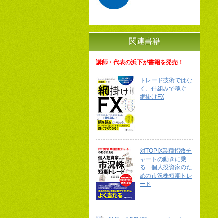
関連書籍
講師・代表の浜下が書籍を発売！
トレード技術ではな
く、仕組みで稼ぐ
網掛けFX
対TOPIX業種指数チ
ャートの動きに乗
る 個人投資家のた
めの市況株短期トレ
ード