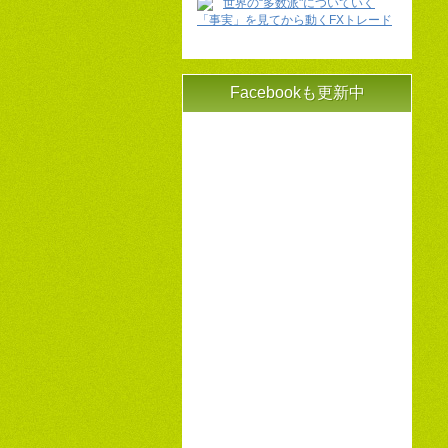
世界の“多数派"についていく
「事実」を見てから動くFXトレード
Facebookも更新中