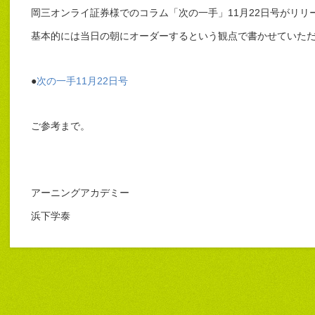
岡三オンライ証券様でのコラム「次の一手」11月22日号がリリ
基本的には当日の朝にオーダーするという観点で書かせていた
●
次の一手11月22日号
ご参考まで。
アーニングアカデミー
浜下学泰