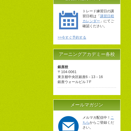
トレード練習日の講
習日程は「
講習日程
カレンダー
」にてご
確認ください。
>>今すぐ予約する
アーニングアカデミー各校
銀座校
〒104-0061
東京都中央区銀座6－13－16
銀座ウォールビル７F
メールマガジン
メルマガ配信中！
こ
ちら
からご登録くだ
さい。