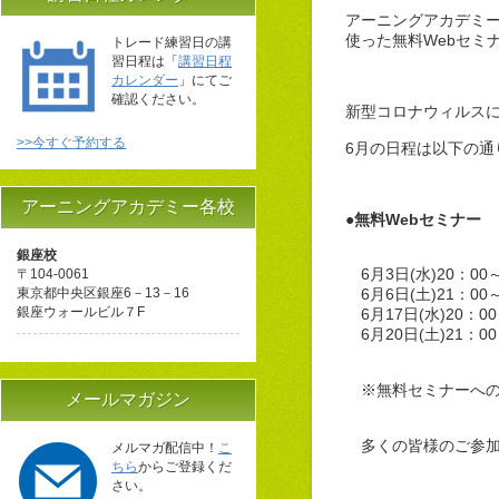
アーニングアカデミー
使った無料Webセミ
トレード練習日の講
習日程は「
講習日程
カレンダー
」にてご
確認ください。
新型コロナウィルス
>>今すぐ予約する
6月の日程は以下の通
アーニングアカデミー各校
●無料Webセミナー
※
銀座校
6月3日(水)20：0
〒104-0061
東京都中央区銀座6－13－16
6
月6日(土)21：
銀座ウォールビル７F
6月17日(水)20：
6月20日(土)21：
※無料セミナーへの
メールマガジン
多くの皆様のご参加
メルマガ配信中！
こ
ちら
からご登録くだ
さい。