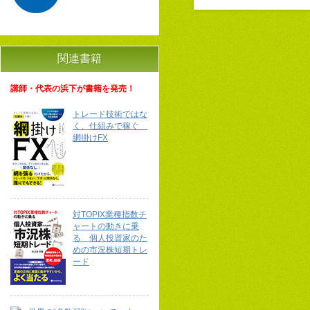
関連書籍
講師・代表の浜下が書籍を発売！
トレード技術ではな
く、仕組みで稼ぐ
網掛けFX
対TOPIX業種指数チ
ャートの動きに乗
る 個人投資家のた
めの市況株短期トレ
ード