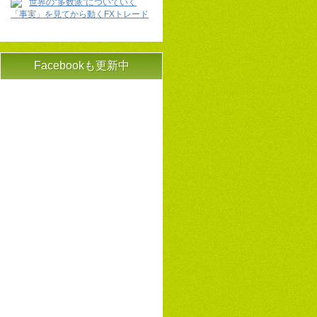
世界の“多数派"についていく
「事実」を見てから動くFXトレード
Facebookも更新中